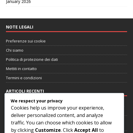
January 2026
NOTE LEGALI
Preferenze sui cookie
Chi siamo
Politica di protezione dei dati
Mettiti in contatto
Termini e condizioni
ARTICOLI RECENTI
We respect your privacy
Tecniche di Prevenzione degli Infortuni: Routine di Riscaldamento,
Cookies help us improve your experience,
Stretching, Recupero
deliver personalized content, and analyze
Importanza del Follow-Through: prevenzione degli infortuni,
traffic. You can choose which cookies to allow
controllo del momentum
by clicking
Customize
. Click
Accept All
to