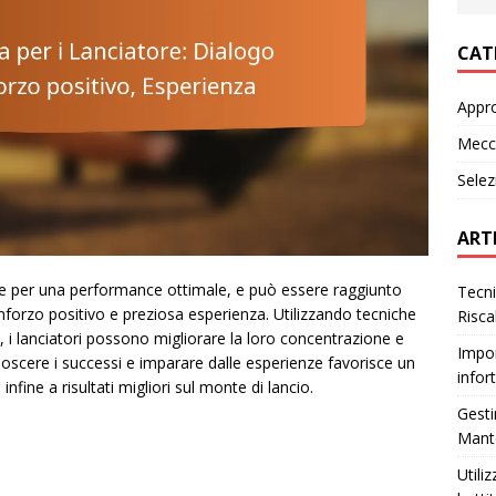
CAT
Appr
Mecca
Selez
ART
le per una performance ottimale, e può essere raggiunto
Tecni
nforzo positivo e preziosa esperienza. Utilizzando tecniche
Risca
 i lanciatori possono migliorare la loro concentrazione e
Impor
noscere i successi e imparare dalle esperienze favorisce un
infor
fine a risultati migliori sul monte di lancio.
Gesti
Mante
Utili