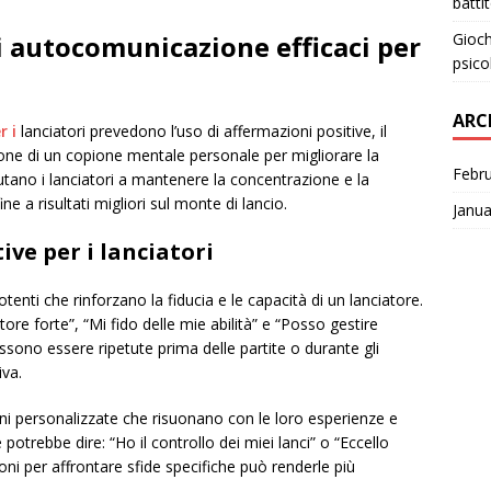
batti
Gioch
i autocomunicazione efficaci per
psico
ARC
r i
lanciatori prevedono l’uso di affermazioni positive, il
ione di un copione mentale personale per migliorare la
Febr
utano i lanciatori a mantenere la concentrazione e la
e a risultati migliori sul monte di lancio.
Janua
ive per i lanciatori
enti che rinforzano la fiducia e le capacità di un lanciatore.
re forte”, “Mi fido delle mie abilità” e “Posso gestire
ssono essere ripetute prima delle partite o durante gli
iva.
ni personalizzate che risuonano con le loro esperienze e
 potrebbe dire: “Ho il controllo dei miei lanci” o “Eccello
oni per affrontare sfide specifiche può renderle più