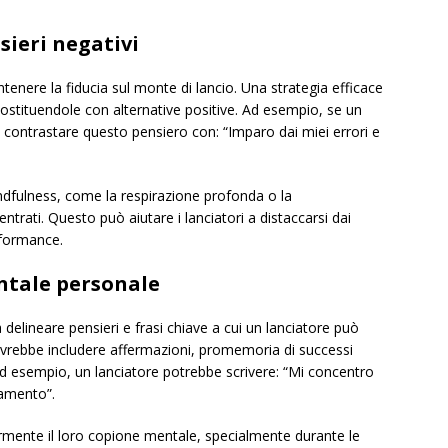
sieri negativi
ntenere la fiducia sul monte di lancio. Una strategia efficace
 sostituendole con alternative positive. Ad esempio, se un
 contrastare questo pensiero con: “Imparo dai miei errori e
indfulness, come la respirazione profonda o la
ntrati. Questo può aiutare i lanciatori a distaccarsi dai
rformance.
ntale personale
elineare pensieri e frasi chiave a cui un lanciatore può
dovrebbe includere affermazioni, promemoria di successi
 Ad esempio, un lanciatore potrebbe scrivere: “Mi concentro
namento”.
armente il loro copione mentale, specialmente durante le