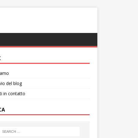
K
siamo
vio del blog
ti in contatto
CA