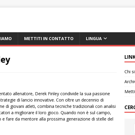
SIAMO
METTITI IN CONTATTO
LINGUA
ley
LIN
Chi 
Archi
Metti
iventato allenatore, Derek Finley condivide la sua passione
strategie di lancio innovative. Con oltre un decennio di
e di giovani atleti, combina tecniche tradizionali con analisi
CER
catori a migliorare il loro gioco. Quando non è sul campo,
o e fare da mentore alla prossima generazione di stelle del