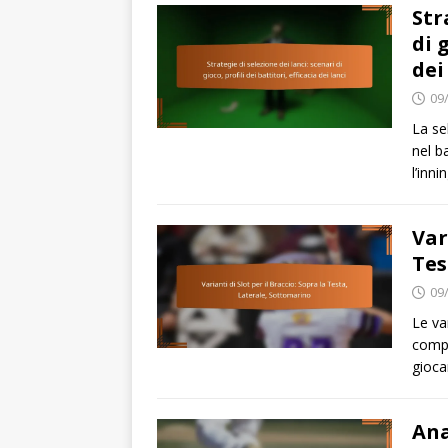
Str
di 
dei
09
La se
nel b
l’inn
Var
Tes
09
Le va
compr
gioca
Ana