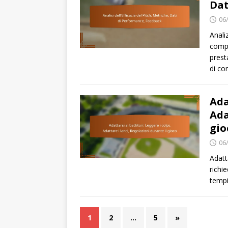
Dat
06
Anali
compr
prest
di co
Ada
Ada
gio
06
Adatta
richi
tempi
1
2
…
5
»