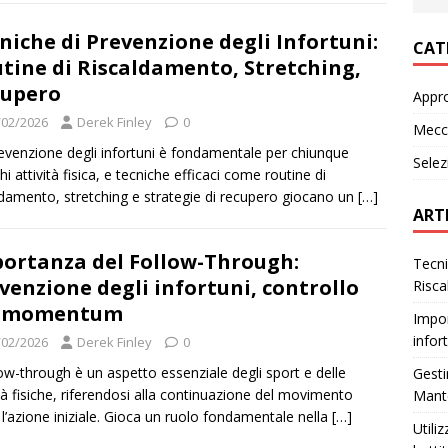
niche di Prevenzione degli Infortuni:
CAT
tine di Riscaldamento, Stretching,
cupero
Appr
/02/2026
Derek Finley
0
Mecca
evenzione degli infortuni è fondamentale per chiunque
Selez
hi attività fisica, e tecniche efficaci come routine di
ldamento, stretching e strategie di recupero giocano un
[…]
ART
ortanza del Follow-Through:
Tecni
venzione degli infortuni, controllo
Risca
l momentum
Impor
infor
/02/2026
Derek Finley
0
llow-through è un aspetto essenziale degli sport e delle
Gesti
ità fisiche, riferendosi alla continuazione del movimento
Mante
l’azione iniziale. Gioca un ruolo fondamentale nella
[…]
Utili