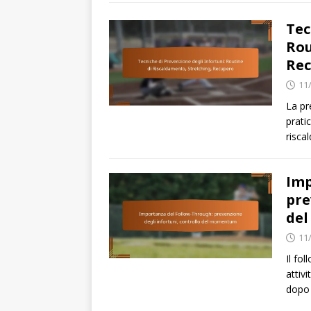
Tec
Rou
Re
11
La pr
pratic
risca
Imp
pre
de
11
Il fo
attiv
dopo 