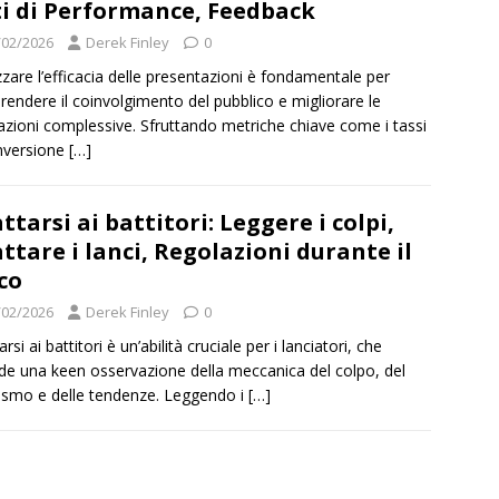
i di Performance, Feedback
/02/2026
Derek Finley
0
zzare l’efficacia delle presentazioni è fondamentale per
endere il coinvolgimento del pubblico e migliorare le
azioni complessive. Sfruttando metriche chiave come i tassi
nversione
[…]
ttarsi ai battitori: Leggere i colpi,
ttare i lanci, Regolazioni durante il
co
/02/2026
Derek Finley
0
rsi ai battitori è un’abilità cruciale per i lanciatori, che
ede una keen osservazione della meccanica del colpo, del
smo e delle tendenze. Leggendo i
[…]