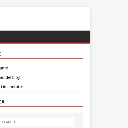
K
siamo
vio del blog
ti in contatto
CA