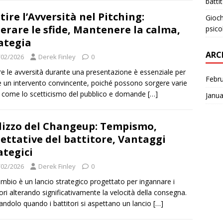
batti
tire l’Avversità nel Pitching:
Gioch
erare le sfide, Mantenere la calma,
psico
ategia
ARC
/02/2026
Derek Finley
0
re le avversità durante una presentazione è essenziale per
Febr
re un intervento convincente, poiché possono sorgere varie
, come lo scetticismo del pubblico e domande
[…]
Janua
lizzo del Changeup: Tempismo,
ettative del battitore, Vantaggi
ategici
/02/2026
Derek Finley
0
mbio è un lancio strategico progettato per ingannare i
tori alterando significativamente la velocità della consegna.
andolo quando i battitori si aspettano un lancio
[…]