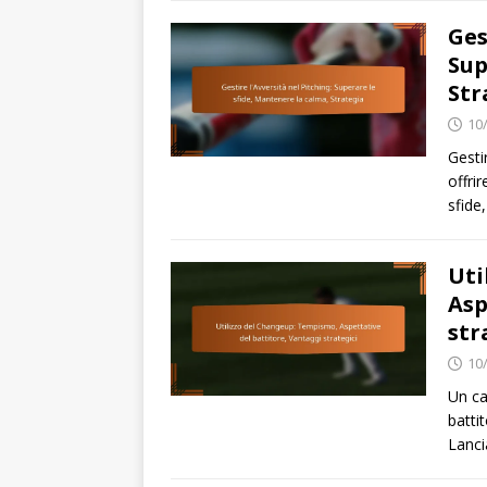
Ges
Sup
Str
10
Gesti
offri
sfide
Uti
Asp
str
10
Un ca
batti
Lanci