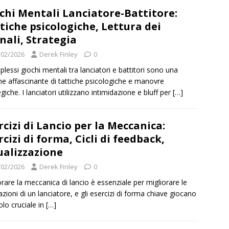
chi Mentali Lanciatore-Battitore:
tiche psicologiche, Lettura dei
nali, Strategia
/02/2026
Derek Finley
0
plessi giochi mentali tra lanciatori e battitori sono una
ne affascinante di tattiche psicologiche e manovre
egiche. I lanciatori utilizzano intimidazione e bluff per
[…]
rcizi di Lancio per la Meccanica:
rcizi di forma, Cicli di feedback,
ualizzazione
/02/2026
Derek Finley
0
orare la meccanica di lancio è essenziale per migliorare le
azioni di un lanciatore, e gli esercizi di forma chiave giocano
olo cruciale in
[…]