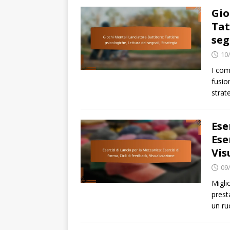
Gio
Tat
seg
10
I com
fusio
strat
Ese
Ese
Vis
09
Migli
prest
un ru