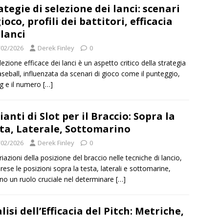
ategie di selezione dei lanci: scenari
gioco, profili dei battitori, efficacia
 lanci
/02/2026
Derek Finley
0
lezione efficace dei lanci è un aspetto critico della strategia
aseball, influenzata da scenari di gioco come il punteggio,
ing e il numero
[…]
ianti di Slot per il Braccio: Sopra la
ta, Laterale, Sottomarino
/02/2026
Derek Finley
0
riazioni della posizione del braccio nelle tecniche di lancio,
ese le posizioni sopra la testa, laterali e sottomarine,
no un ruolo cruciale nel determinare
[…]
lisi dell’Efficacia del Pitch: Metriche,