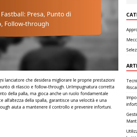
CAT
Appr
Mecca
Selez
ART
ni lanciatore che desidera migliorare le proprie prestazioni
Tecni
nto di rilascio e follow-through. Un’impugnatura corretta
Risca
mento della palla, ma gioca anche un ruolo fondamentale
Impor
te all’altezza della spalla, garantisce una velocità e una
infor
ough aiuta a mantenere il controllo e prevenire infortuni.
Gesti
Mante
Utili