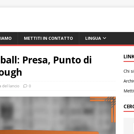
SIAMO
METTITI IN CONTATTO
LINGUA
ball: Presa, Punto di
LIN
rough
Chi 
Archi
 del lancio
0
Metti
CER