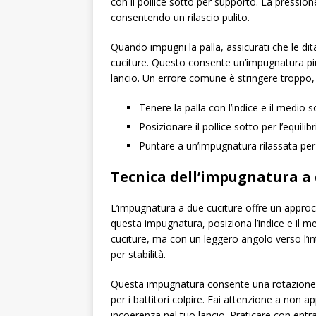
con il pollice sotto per supporto. La pressio
consentendo un rilascio pulito.
Quando impugni la palla, assicurati che le dita
cuciture. Questo consente un’impugnatura più st
lancio. Un errore comune è stringere troppo, i
Tenere la palla con l’indice e il medio s
Posizionare il pollice sotto per l’equilibr
Puntare a un’impugnatura rilassata per m
Tecnica dell’impugnatura a 
L’impugnatura a due cuciture offre un appro
questa impugnatura, posiziona l’indice e il me
cuciture, ma con un leggero angolo verso l’in
per stabilità.
Questa impugnatura consente una rotazione 
per i battitori colpire. Fai attenzione a non
incoerenza nel tuo lancio. Praticare con entr