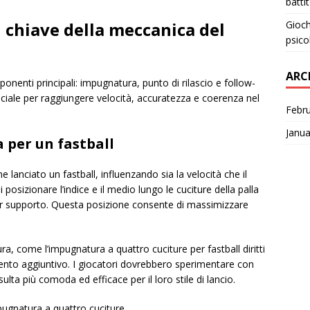
batti
Gioch
 chiave della meccanica del
psico
ARC
onenti principali: impugnatura, punto di rilascio e follow-
ciale per raggiungere velocità, accuratezza e coerenza nel
Febr
Janua
per un fastball
anciato un fastball, influenzando sia la velocità che il
osizionare l’indice e il medio lungo le cuciture della palla
 per supporto. Questa posizione consente di massimizzare
ra, come l’impugnatura a quattro cuciture per fastball diritti
ento aggiuntivo. I giocatori dovrebbero sperimentare con
lta più comoda ed efficace per il loro stile di lancio.
pugnatura a quattro cuciture.