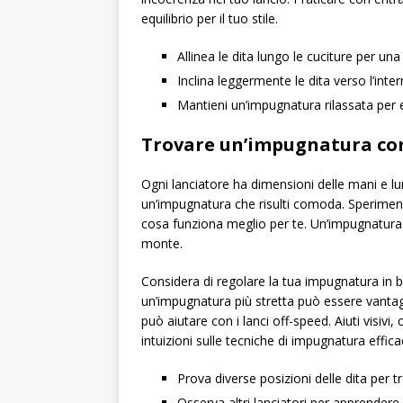
equilibrio per il tuo stile.
Allinea le dita lungo le cuciture per un
Inclina leggermente le dita verso l’int
Mantieni un’impugnatura rilassata per e
Trovare un’impugnatura como
Ogni lanciatore ha dimensioni delle mani e l
un’impugnatura che risulti comoda. Sperimenta
cosa funziona meglio per te. Un’impugnatura 
monte.
Considera di regolare la tua impugnatura in b
un’impugnatura più stretta può essere vantag
può aiutare con i lanci off-speed. Aiuti visiv
intuizioni sulle tecniche di impugnatura efficac
Prova diverse posizioni delle dita per t
Osserva altri lanciatori per apprendere