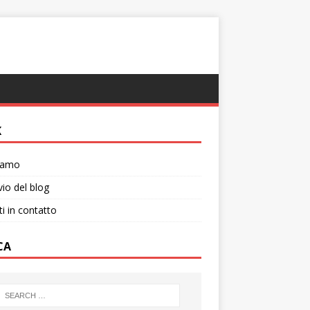
K
siamo
vio del blog
ti in contatto
CA