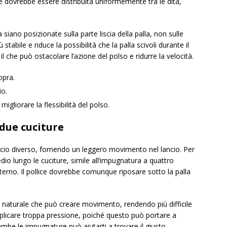
ne dovrebbe essere distribuita uniformemente tra le dita,
 siano posizionate sulla parte liscia della palla, non sulle
abile e riduce la possibilità che la palla scivoli durante il
l che può ostacolare l’azione del polso e ridurre la velocità.
opra.
io.
igliorare la flessibilità del polso.
due cuciture
ccio diverso, fornendo un leggero movimento nel lancio. Per
dio lungo le cuciture, simile all’impugnatura a quattro
terno. Il pollice dovrebbe comunque riposare sotto la palla
naturale che può creare movimento, rendendo più difficile
 applicare troppa pressione, poiché questo può portare a
ambe le impugnature può aiutarti a trovare il giusto