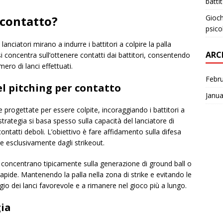
batti
Gioch
 contatto?
psico
 lanciatori mirano a indurre i battitori a colpire la palla
ARC
i concentra sull’ottenere contatti dai battitori, consentendo
mero di lanci effettuati.
Febr
l pitching per contatto
Janua
lle progettate per essere colpite, incoraggiando i battitori a
trategia si basa spesso sulla capacità del lanciatore di
contatti deboli. L’obiettivo è fare affidamento sulla difesa
e esclusivamente dagli strikeout.
i concentrano tipicamente sulla generazione di ground ball o
pide. Mantenendo la palla nella zona di strike e evitando le
o dei lanci favorevole e a rimanere nel gioco più a lungo.
gia