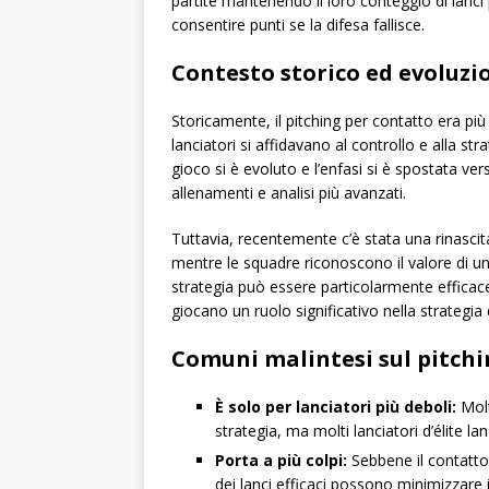
partite mantenendo il loro conteggio di lanci
consentire punti se la difesa fallisce.
Contesto storico ed evoluzi
Storicamente, il pitching per contatto era pi
lanciatori si affidavano al controllo e alla str
gioco si è evoluto e l’enfasi si è spostata ver
allenamenti e analisi più avanzati.
Tuttavia, recentemente c’è stata una rinascita 
mentre le squadre riconoscono il valore di un 
strategia può essere particolarmente efficace
giocano un ruolo significativo nella strategia 
Comuni malintesi sul pitchi
È solo per lanciatori più deboli:
Molt
strategia, ma molti lanciatori d’élite l
Porta a più colpi:
Sebbene il contatto
dei lanci efficaci possono minimizzare i