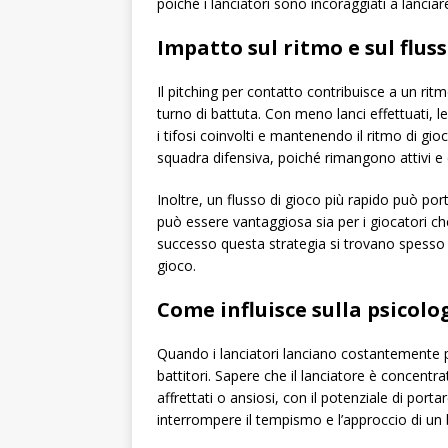
poiché i lanciatori sono incoraggiati a lanciare
Impatto sul ritmo e sul fluss
Il pitching per contatto contribuisce a un ri
turno di battuta. Con meno lanci effettuati,
i tifosi coinvolti e mantenendo il ritmo di g
squadra difensiva, poiché rimangono attivi e c
Inoltre, un flusso di gioco più rapido può po
può essere vantaggiosa sia per i giocatori c
successo questa strategia si trovano spesso 
gioco.
Come influisce sulla psicolo
Quando i lanciatori lanciano costantemente p
battitori. Sapere che il lanciatore è concentrat
affrettati o ansiosi, con il potenziale di port
interrompere il tempismo e l’approccio di un b