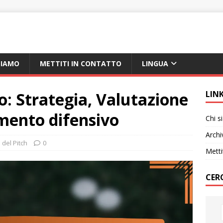
SIAMO
METTITI IN CONTATTO
LINGUA
o: Strategia, Valutazione
LIN
amento difensivo
Chi 
Archi
 del Pitch
0
Metti
CER