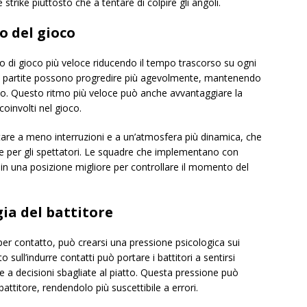
 strike piuttosto che a tentare di colpire gli angoli.
o del gioco
tmo di gioco più veloce riducendo il tempo trascorso su ogni
 le partite possono progredire più agevolmente, mantenendo
ioco. Questo ritmo più veloce può anche avvantaggiare la
oinvolti nel gioco.
rtare a meno interruzioni e a un’atmosfera più dinamica, che
he per gli spettatori. Le squadre che implementano con
in una posizione migliore per controllare il momento del
gia del battitore
er contatto, può crearsi una pressione psicologica sui
o sull’indurre contatti può portare i battitori a sentirsi
are a decisioni sbagliate al piatto. Questa pressione può
attitore, rendendolo più suscettibile a errori.