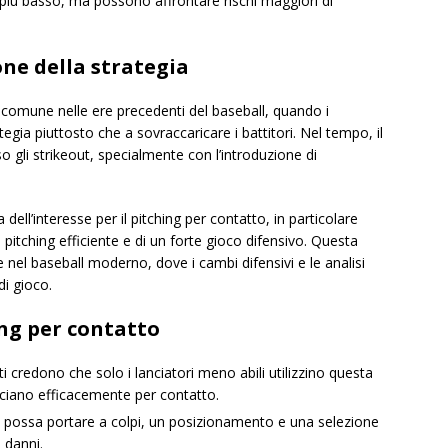
 più basso, ma possono affrontare rischi maggiori di
one della strategia
ù comune nelle ere precedenti del baseball, quando i
ategia piuttosto che a sovraccaricare i battitori. Nel tempo, il
so gli strikeout, specialmente con l’introduzione di
dell’interesse per il pitching per contatto, in particolare
pitching efficiente e di un forte gioco difensivo. Questa
 nel baseball moderno, dove i cambi difensivi e le analisi
di gioco.
ng per contatto
i credono che solo i lanciatori meno abili utilizzino questa
anciano efficacemente per contatto.
 possa portare a colpi, un posizionamento e una selezione
 danni.