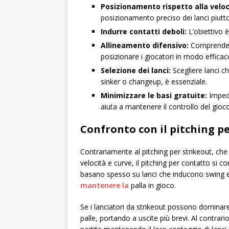
Posizionamento rispetto alla veloc
posizionamento preciso dei lanci piutto
Indurre contatti deboli:
L’obiettivo è
Allineamento difensivo:
Comprendere 
posizionare i giocatori in modo efficac
Selezione dei lanci:
Scegliere lanci c
sinker o changeup, è essenziale.
Minimizzare le basi gratuite:
Impedi
aiuta a mantenere il controllo del gioco
Confronto con il pitching p
Contrariamente al pitching per strikeout, che e
velocità e curve, il pitching per contatto si co
basano spesso su lanci che inducono swing e
mantenere la
palla in gioco.
Se i lanciatori da strikeout possono dominare 
palle, portando a uscite più brevi. Al contrar