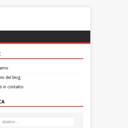
K
siamo
vio del blog
ti in contatto
CA