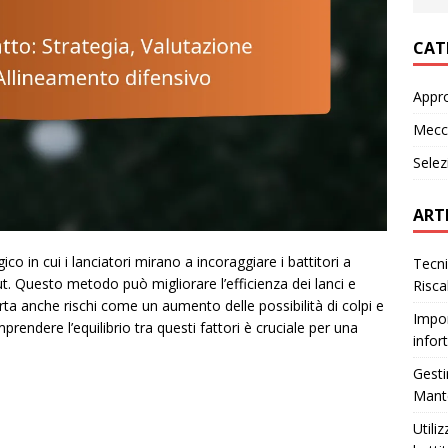
CAT
Appr
Mecca
Selez
ART
co in cui i lanciatori mirano a incoraggiare i battitori a
Tecni
out. Questo metodo può migliorare l’efficienza dei lanci e
Risca
ta anche rischi come un aumento delle possibilità di colpi e
Impor
rendere l’equilibrio tra questi fattori è cruciale per una
infor
Gesti
Mante
Utili